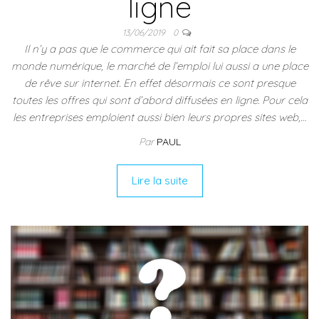
ligne
13/06/2019
0
Il n’y a pas que le commerce qui ait fait sa place dans le
monde numérique, le marché de l’emploi lui aussi a une place
de rêve sur internet. En effet désormais ce sont presque
toutes les offres qui sont d’abord diffusées en ligne. Pour cela
les entreprises emploient aussi bien leurs propres sites web,…
Par
PAUL
Lire la suite