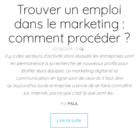
Trouver un emploi
dans le marketing :
comment procéder ?
27/06/2019
0
Il y a des secteurs d’activité dans lesquels les entreprises sont
en permanence à la recherche de nouveaux profils pour
étoffer leurs équipes. Le marketing digital et la
communication en ligne sont de ceux-là. Il faut dire
qu’aujourd’hui toute entreprise a envie de se faire connaître
sur internet, parce que c’est là que sont les…
Par
PAUL
Lire la suite