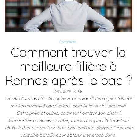
Formation
Comment trouver la
meilleure filière à
Rennes après le bac ?
11/06/2019
0
Les étudiants en fin de cycle secondaire s’interrogent très tôt
sur les universités ou écoles susceptibles de les accueillir.
Entre privé et public, comment arrêter son choix ?
Universités ou écoles privées, tout savoir pour faire le bon
choix, à Rennes, après le bac Les étudiants doivent livrer une
véritable bataille pour obtenir une place dans…