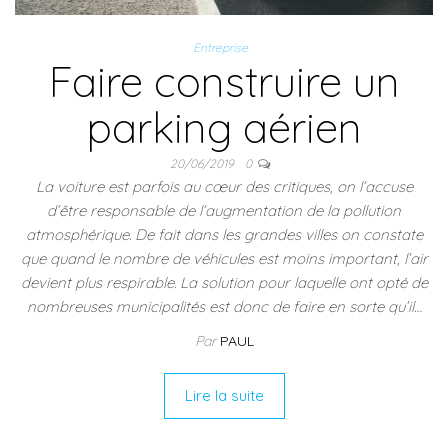
Entreprise
Faire construire un
parking aérien
20/06/2019
0
La voiture est parfois au cœur des critiques, on l’accuse
d’être responsable de l’augmentation de la pollution
atmosphérique. De fait dans les grandes villes on constate
que quand le nombre de véhicules est moins important, l’air
devient plus respirable. La solution pour laquelle ont opté de
nombreuses municipalités est donc de faire en sorte qu’il…
Par
PAUL
Lire la suite