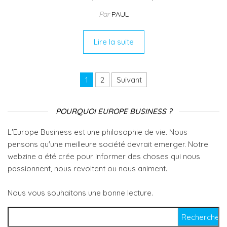
Par
PAUL
Lire la suite
Navigation des articles
1
2
Suivant
POURQUOI EUROPE BUSINESS ?
L'Europe Business est une philosophie de vie. Nous
pensons qu'une meilleure société devrait emerger. Notre
webzine a été crée pour informer des choses qui nous
passionnent, nous revoltent ou nous animent.
Nous vous souhaitons une bonne lecture.
Rechercher :