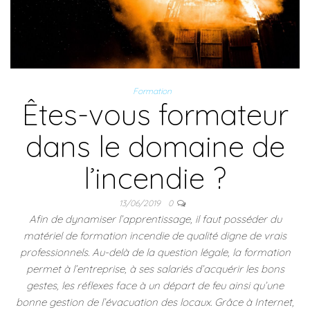
Formation
Êtes-vous formateur
dans le domaine de
l’incendie ?
13/06/2019
0
Afin de dynamiser l’apprentissage, il faut posséder du
matériel de formation incendie de qualité digne de vrais
professionnels. Au-delà de la question légale, la formation
permet à l’entreprise, à ses salariés d’acquérir les bons
gestes, les réflexes face à un départ de feu ainsi qu’une
bonne gestion de l’évacuation des locaux. Grâce à Internet,