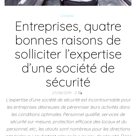
Conseils
Entreprises, quatre
bonnes raisons de
solliciter l’expertise
d’une société de
sécurité
27/06/2019
0
L’expertise d’une société de sécurité est incontournable pour
les entreprises désireuses de pérenniser leurs activités dans
les conditions optimales. Personnel qualifié, services de
sécurité sur mesure, protection efficace des locaux et du
personnel, etc., les atouts sont nombreux pour les directions