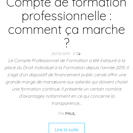
Compte de formation
professionnelle :
comment ça marche
?
28/03/2019
0
Le Compte Professionnel de Formation a été instauré à la
place du Droit Individuel à la Formation depuis l’année 2015. Il
s’agit d’un dispositif de financement public censé offrir une
grande marge de manœuvre aux salariés qui doivent choisir
une formation continue. Il présente un certain nombre
d’avantages notamment en ce qui concerne la
transparence.…
Par
PAUL
Lire la suite