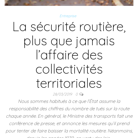
Entreprise
La sécurité routière,
plus que jamais
l’affaire des
collectivités
territoriales
28/03/2019
0
Nous sommes habitués à ce que l’État assume la
responsabilité des chiffres du nombre de tués sur la route
chaque année. En général, le Ministre des transports fait une
conférence de presse, et annonce les mesures qu’il prend
pour tenter de faire baisser la mortalité routière. Néanmoins,