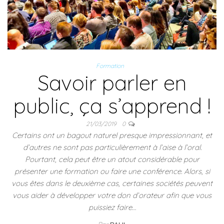
Formation
Savoir parler en
public, ça s’apprend !
21/03/2019
0
Certains ont un bagout naturel presque impressionnant, et
d’autres ne sont pas particulièrement à l’aise à l’oral.
Pourtant, cela peut être un atout considérable pour
présenter une formation ou faire une conférence. Alors, si
vous êtes dans le deuxième cas, certaines sociétés peuvent
vous aider à développer votre don d’orateur afin que vous
puissiez faire…