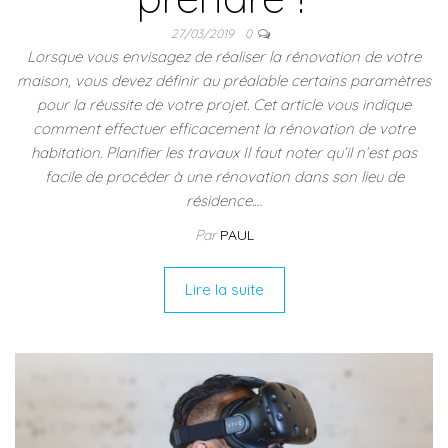
27/03/2019
0
Lorsque vous envisagez de réaliser la rénovation de votre
maison, vous devez définir au préalable certains paramètres
pour la réussite de votre projet. Cet article vous indique
comment effectuer efficacement la rénovation de votre
habitation. Planifier les travaux Il faut noter qu’il n’est pas
facile de procéder à une rénovation dans son lieu de
résidence.…
Par
PAUL
Lire la suite