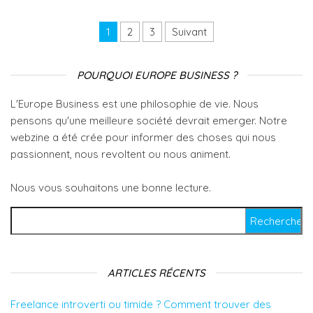
Navigation des articles
1
2
3
Suivant
POURQUOI EUROPE BUSINESS ?
L'Europe Business est une philosophie de vie. Nous
pensons qu'une meilleure société devrait emerger. Notre
webzine a été crée pour informer des choses qui nous
passionnent, nous revoltent ou nous animent.
Nous vous souhaitons une bonne lecture.
Rechercher :
ARTICLES RÉCENTS
Freelance introverti ou timide ? Comment trouver des